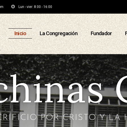
om
Lun - vier: 8:00 - 16:00
Inicio
La Congregación
Fundador
hinas 
RIFICIO POR CRISTO Y L