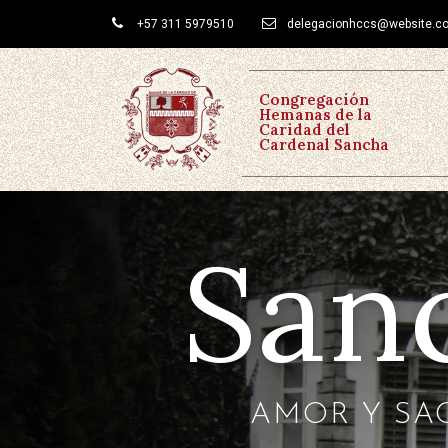
+57 311 5979510
delegacionhccs@website.c
Congregación
Hemanas de la
Caridad del
Cardenal Sancha
Sanc
AMOR Y SAC